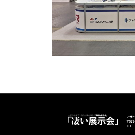
アサヒ
〒57
TEL 