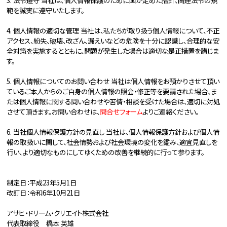
3. 法令遵守 当社は、個人情報保護のために国が定めた指針、関連法令の規
範を誠実に遵守いたします。
4. 個人情報の適切な管理 当社は、私たちが取り扱う個人情報について、不正
アクセス、紛失、破壊、改ざん、漏えいなどの危険を十分に認識し、合理的な安
全対策を実施するとともに、問題が発生した場合は適切な是正措置を講じま
す。
5. 個人情報についてのお問い合わせ 当社は個人情報をお預かりさせて頂い
ているご本人からのご自身の個人情報の照会・修正等を要請された場合、ま
たは個人情報に関する問い合わせや苦情・相談を受けた場合は、適切に対処
させて頂きます。お問い合わせは、
問合せフォーム
よりご連絡ください。
6. 当社個人情報保護方針の見直し 当社は、個人情報保護方針および個人情
報の取扱いに関して、社会情勢および社会環境の変化を鑑み、適宜見直しを
行い、より適切なものにしてゆくための改善を継続的に行って参ります。
制定日：平成23年5月1日
改訂日：令和6年10月21日
アサヒ・ドリーム・クリエイト株式会社
代表取締役 橋本 英雄