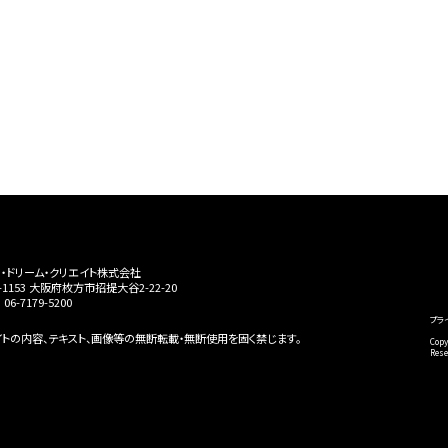
・ドリーム・クリエイト株式会社
3-1153 大阪府枚方市招提大谷2-22-20
06-7179-5200
プラ
イトの内容、テキスト、画像等の無断転載・無断使用を固く禁じます。
Cop
Rese