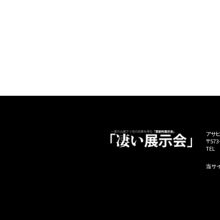
アサヒ
〒57
TEL 
当サ